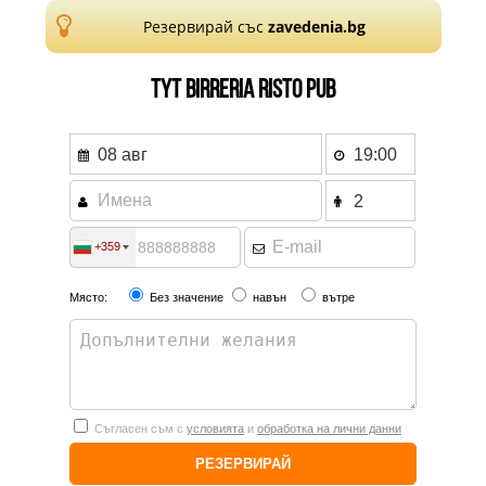
Резервирай със
zavedenia.bg
TYT Birreria Risto Pub
+359
Място:
Без значение
навън
вътре
Съгласен съм с
условията
и
обработка на лични данни